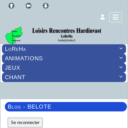
LoReHa

ANIMATIONS

JEUX

CHANT

Blog - BELOTE
Se reconnecter