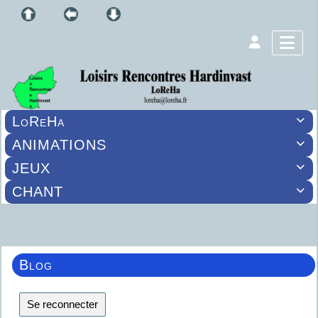
LoReHa

ANIMATIONS

JEUX

CHANT

Blog
Se reconnecter