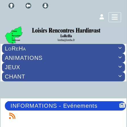
LoReHa

ANIMATIONS

JEUX

CHANT

INFORMATIONS - Evénements